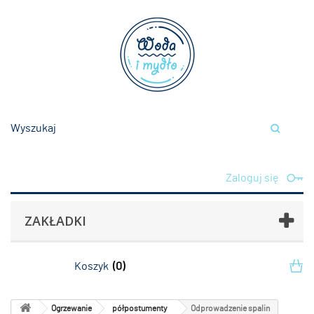
Zaloguj się
ZAKŁADKI
Koszyk
(0)
Ogrzewanie
półpostumenty
Odprowadzenie spalin