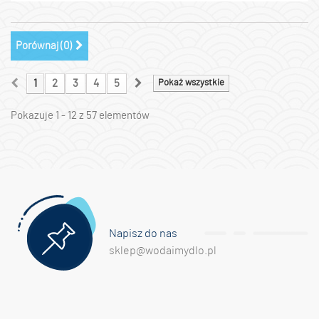
Porównaj (
0
)
1
2
3
4
5
Pokaż wszystkie
Pokazuje 1 - 12 z 57 elementów
Napisz do nas
sklep@wodaimydlo.pl