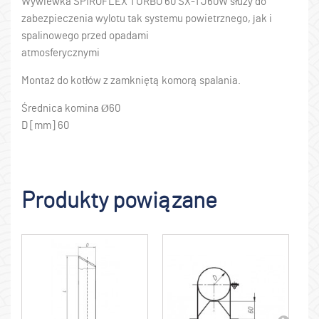
Wywiewka SPIROFLEX TURBO 60 SX-TJ60W służy do
zabezpieczenia wylotu tak systemu powietrznego, jak i
spalinowego przed opadami
atmosferycznymi
Montaż do kotłów z zamkniętą komorą spalania.
Średnica komina Ø60
D [mm] 60
Produkty powiązane