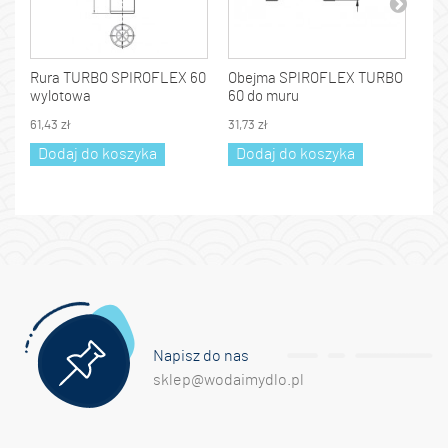
Rura TURBO SPIROFLEX 60
Obejma SPIROFLEX TURBO
Od
wylotowa
60 do muru
TU
61,43 zł
31,73 zł
93,6
Dodaj do koszyka
Dodaj do koszyka
D
Napisz do nas
sklep@wodaimydlo.pl