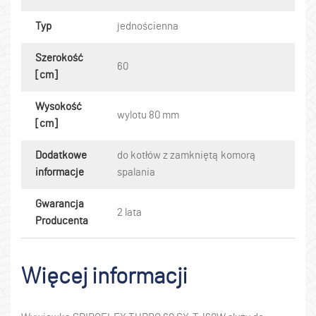
Typ
jednościenna
Szerokość
60
[cm]
Wysokość
wylotu 80 mm
[cm]
Dodatkowe
do kotłów z zamkniętą komorą
informacje
spalania
Gwarancja
2 lata
Producenta
Więcej informacji