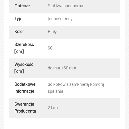
Materiał
Stal kwasoodporna
Typ
jednościenny
Kolor
Biały
Szerokość
60
[cm]
Wysokość
do muru 60 mm
[cm]
Dodatkowe
do kotłów z zamkniętą komorą
informacje
spalania
Gwarancja
2 lata
Producenta