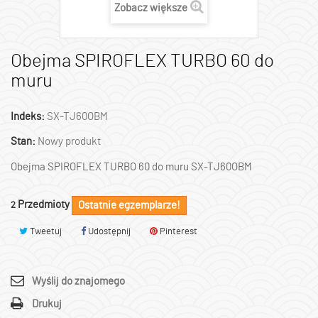
Zobacz większe
Obejma SPIROFLEX TURBO 60 do
muru
Indeks:
SX-TJ60OBM
Stan:
Nowy produkt
Obejma SPIROFLEX TURBO 60 do muru SX-TJ60OBM
Przedmioty
Ostatnie egzemplarze!
2
Tweetuj
Udostępnij
Pinterest
Wyślij do znajomego
Drukuj