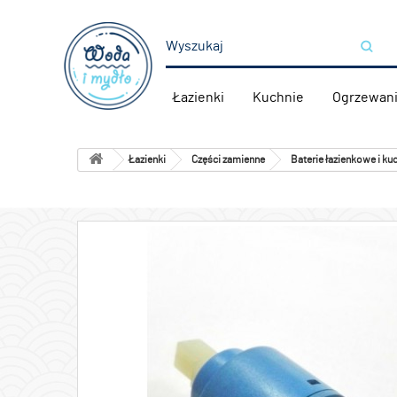
Łazienki
Kuchnie
Ogrzewan
Łazienki
Części zamienne
Baterie łazienkowe i ku