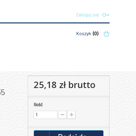
Zaloguj się
Koszyk
(0)
25,18 zł
brutto
35
Ilość