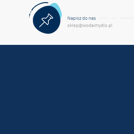
Napisz do nas
sklep@wodaimydlo.pl