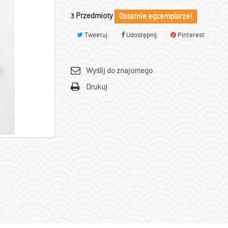
Przedmioty
Ostatnie egzemplarze!
3
Tweetuj
Udostępnij
Pinterest
Wyślij do znajomego
Drukuj