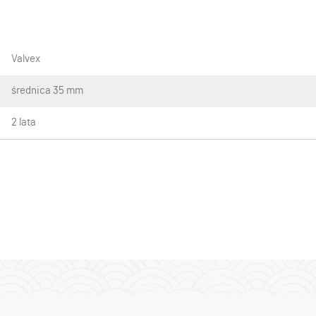
Valvex
średnica 35 mm
2 lata