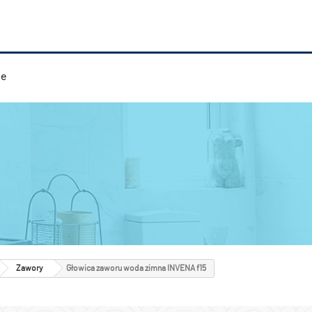
ie
Zawory
Głowica zaworu woda zimna INVENA f15