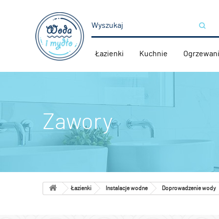
Łazienki
Kuchnie
Ogrzewan
Zawory
Łazienki
Instalacje wodne
Doprowadzenie wody