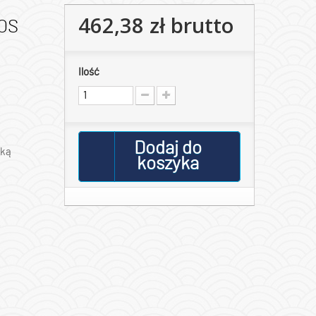
462,38 zł
brutto
KOS
Ilość
Dodaj do
ską
koszyka