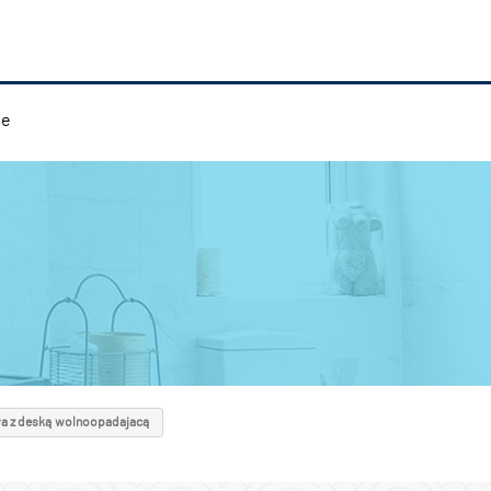
ie
wa z deską wolnoopadajacą