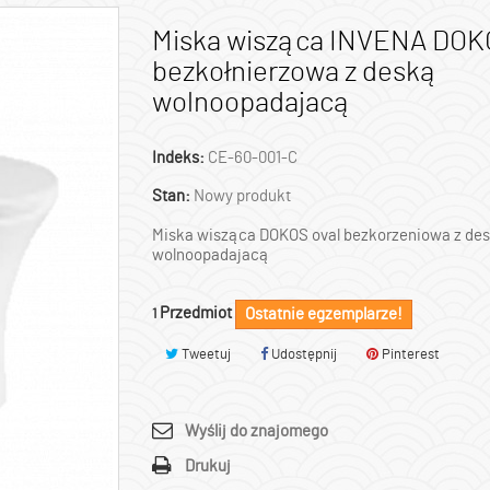
Miska wisząca INVENA DO
bezkołnierzowa z deską
wolnoopadajacą
Indeks:
CE-60-001-C
Stan:
Nowy produkt
Miska wisząca DOKOS oval bezkorzeniowa z de
wolnoopadajacą
Przedmiot
Ostatnie egzemplarze!
1
Tweetuj
Udostępnij
Pinterest
Wyślij do znajomego
Drukuj