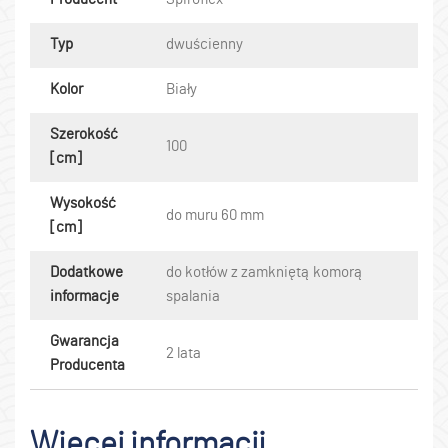
Typ
dwuścienny
Kolor
Biały
Szerokość
100
[cm]
Wysokość
do muru 60 mm
[cm]
Dodatkowe
do kotłów z zamkniętą komorą
informacje
spalania
Gwarancja
2 lata
Producenta
Więcej informacji